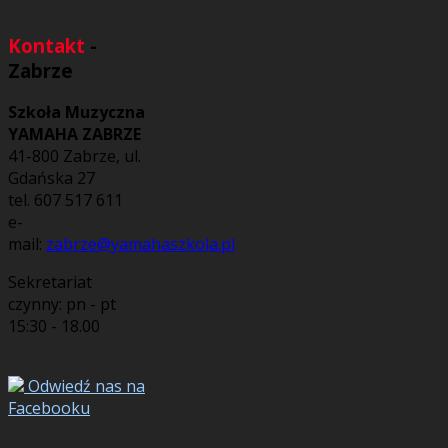
Kontakt
-
Zabrze
Szkoła Muzyczna
YAMAHA ZABRZE
41-800 Zabrze, ul.
Gdańska 27
tel. 607 517 611
e-
mail:
zabrze@yamahaszkola.pl
Sekretariat
czynny: pn - pt
15:30 - 18.00
Odwiedź nas na
Facebooku