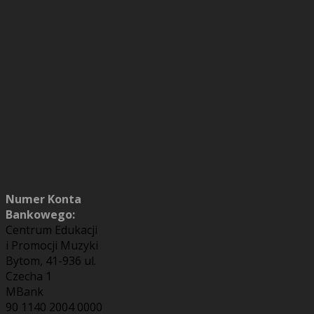
Numer Konta
Bankowego:
Centrum Edukacji
i Promocji Muzyki
Bytom, 41-936 ul.
Czecha 1
MBank
90 1140 2004 0000