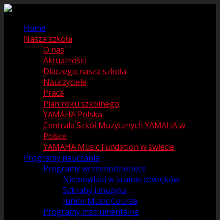
Home
Nasza szkoła
O nas
Aktualności
Dlaczego nasza szkoła
Nauczyciele
Praca
Plan roku szkolnego
YAMAHA Polska
Centrala Szkół Muzycznych YAMAHA w
Polsce
YAMAHA Music Fundation w świecie
Programy nauczania
Programy wczesnodziecięce
Niemowlaki w krainie dźwięków
Szkraby i muzyka
Junior Music Course
Programy instrumentalne