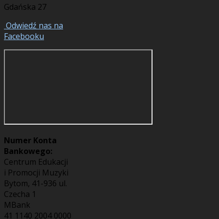
Gdańska 27
Odwiedź nas na
Facebooku
Numer Konta
Bankowego:
Centrum Edukacji
i Promocji Muzyki
Bytom, 41-936 ul.
Czecha 1
MBank
41 1140 2004 0000