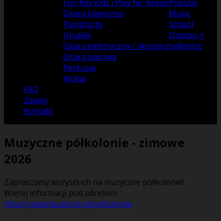
Fun Key Kids i Play for Keeps
Popular
Gitara klasyczna
Music
Pianoforte
School
Ukulele
Dziecko +
Gitara elektryczna / akustyczna
Rodzic
Gitara basowa
Perkusja
Wokal
FAQ
Zapisy
Kontakt
Muzyczne półkolonie - zimowe
2026
Zapraszamy wszystkich na muzyczne półkolonie!
Więcej informacji pod adresem:
http://yamahazabrze.pl/polkolonie