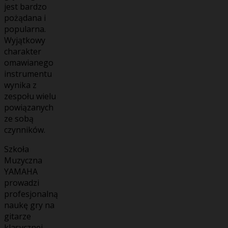
jest bardzo
pożądana i
popularna.
Wyjątkowy
charakter
omawianego
instrumentu
wynika z
zespołu wielu
powiązanych
ze sobą
czynników.
Szkoła
Muzyczna
YAMAHA
prowadzi
profesjonalną
naukę gry na
gitarze
klasycznej.