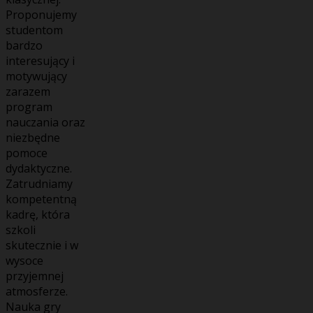
Proponujemy
studentom
bardzo
interesujący i
motywujący
zarazem
program
nauczania oraz
niezbędne
pomoce
dydaktyczne.
Zatrudniamy
kompetentną
kadrę, która
szkoli
skutecznie i w
wysoce
przyjemnej
atmosferze.
Nauka gry