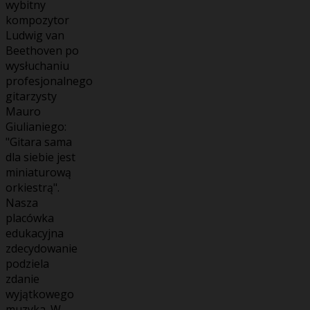
wybitny
kompozytor
Ludwig van
Beethoven po
wysłuchaniu
profesjonalnego
gitarzysty
Mauro
Giulianiego:
"Gitara sama
dla siebie jest
miniaturową
orkiestrą".
Nasza
placówka
edukacyjna
zdecydowanie
podziela
zdanie
wyjątkowego
muzyka. W