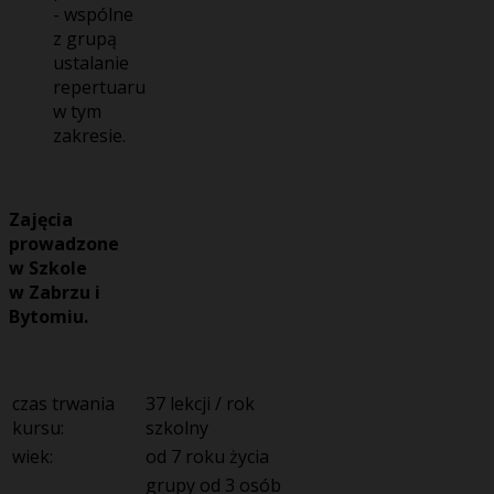
- wspólne
z grupą
ustalanie
repertuaru
w tym
zakresie.
Zajęcia
prowadzone
w Szkole
w
Zabrzu
i
Bytomiu.
czas trwania
37 lekcji / rok
kursu:
szkolny
wiek:
od 7 roku życia
grupy od 3 osób