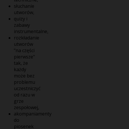
słuchanie
utworów,
quizy i
zabawy
instrumentalne,
rozkładanie
utworów
"na części
pierwsze"
tak, że
każdy
może bez
problemu
uczestniczyć
od razu w
grze
zespołowej,
akompaniamenty
do
piosenek