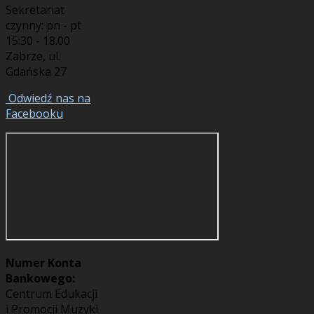
Sekretariat
czynny: pn - pt
15:30 - 18.00
Zabrze, ul.
Gdańska 27
Odwiedź nas na
Facebooku
Numer Konta
Bankowego:
Centrum Edukacji
i Promocji Muzyki