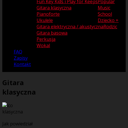
Fun Key Kids i Play for Keeps
Popular
Gitara klasyczna
Music
Pianoforte
School
Ukulele
Dziecko +
Gitara elektryczna / akustyczna
Rodzic
Gitara basowa
Perkusja
Wokal
FAQ
Zapisy
Kontakt
Gitara
klasyczna
Jak powiedział