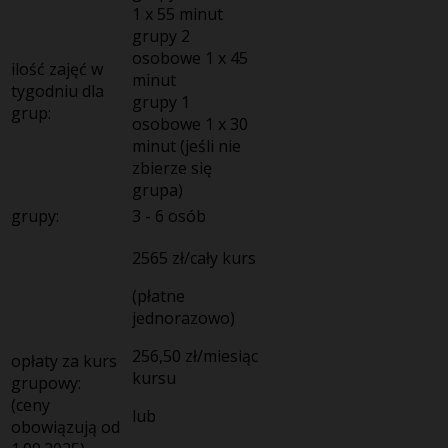
1 x 55 minut
grupy 2
osobowe 1 x 45
ilość zajęć w
minut
tygodniu dla
grupy 1
grup:
osobowe 1 x 30
minut (jeśli nie
zbierze się
grupa)
grupy:
3 - 6 osób
2565
zł/cały kurs
(płatne
jednorazowo)
256,50
zł/miesiąc
opłaty za kurs
kursu
grupowy:
(ceny
lub
obowiązują od