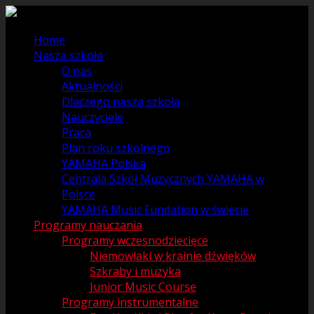
Home
Nasza szkoła
O nas
Aktualności
Dlaczego nasza szkoła
Nauczyciele
Praca
Plan roku szkolnego
YAMAHA Polska
Centrala Szkół Muzycznych YAMAHA w
Polsce
YAMAHA Music Fundation w świecie
Programy nauczania
Programy wczesnodziecięce
Niemowlaki w krainie dźwięków
Szkraby i muzyka
Junior Music Course
Programy instrumentalne