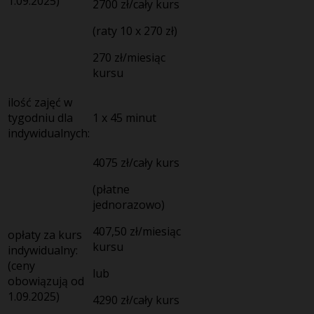
1.09.2025)
2700
zł/cały kurs
(raty 10 x 270 zł)
270
zł/miesiąc
kursu
ilość zajęć w
tygodniu dla
1 x 45 minut
indywidualnych:
4075
zł/cały kurs
(płatne
jednorazowo)
407,50
zł/miesiąc
opłaty za kurs
kursu
indywidualny:
(ceny
lub
obowiązują od
1.09.2025)
4290
zł/cały kurs