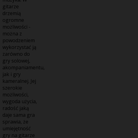
gitarze
drzemią
ogromne
możliwości -
można z
powodzeniem
wykorzystać ją
zarówno do
gry solowej,
akompaniamentu,
jak i gry
kameralnej. Jej
szerokie
możliwości,
wygoda użycia,
radość jaką
daje sama gra
sprawia, że
umiejętność
gry na gitarze